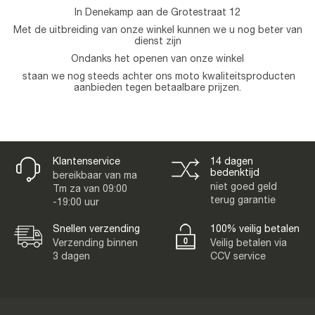
In Denekamp aan de Grotestraat 12
Met de uitbreiding van onze winkel kunnen we u nog beter van
dienst zijn
Ondanks het openen van onze winkel
staan we nog steeds achter ons moto kwaliteitsproducten
aanbieden tegen betaalbare prijzen.
Klantenservice
14 dagen
bedenktijd
bereikbaar van ma
niet goed geld
Tm za van 09:00
terug garantie
-19:00 uur
Snellen verzending
100% veilig betalen
Verzending binnen
Veilig betalen via
3 dagen
CCV service