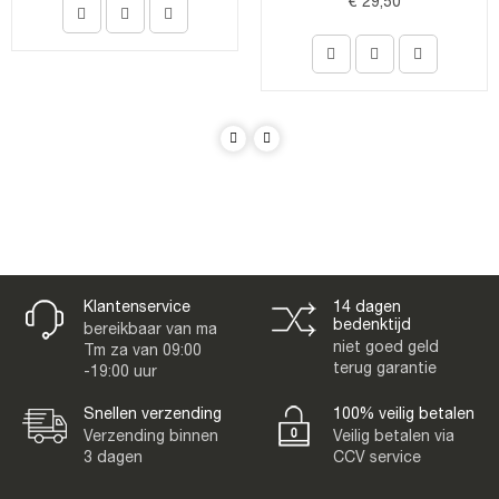
€ 29,50
Klantenservice
14 dagen
bedenktijd
bereikbaar van ma
niet goed geld
Tm za van 09:00
terug garantie
-19:00 uur
Snellen verzending
100% veilig betalen
Verzending binnen
Veilig betalen via
3 dagen
CCV service