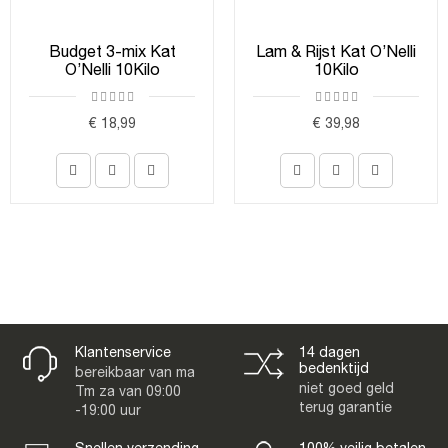
Budget 3-mix Kat
Lam & Rijst Kat O’Nelli
O’Nelli 10Kilo
10Kilo
€ 18,99
€ 39,98
Klantenservice
14 dagen
bedenktijd
bereikbaar van ma
niet goed geld
Tm za van 09:00
terug garantie
-19:00 uur
Snellen verzending
100% veilig betalen