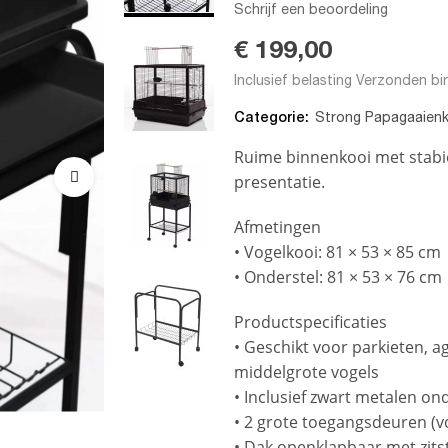
Schrijf een beoordeling
€ 199,00
Inclusief belasting
Verzonden bi
Categorie:
Strong Papagaaien
Ruime binnenkooi met stabie
presentatie.
Afmetingen
• Vogelkooi: 81 × 53 × 85 cm
• Onderstel: 81 × 53 × 76 cm
Productspecificaties
• Geschikt voor parkieten, a
middelgrote vogels
• Inclusief zwart metalen on
• 2 grote toegangsdeuren (v
• Dak openklapbaar met zitst