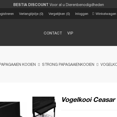
BESTIA DISCOUNT
Voor al u Dierenbenodigdheden
gistreren
Verlanglijstje
0
Vergelijken
0
Inloggen
Winkelwagen
CONTACT
VIP
PAPAGAAIEN KOOIEN
STRONG PAPAGAAIENKOOIEN
VOGELKO
Vogelkooi Ceasar