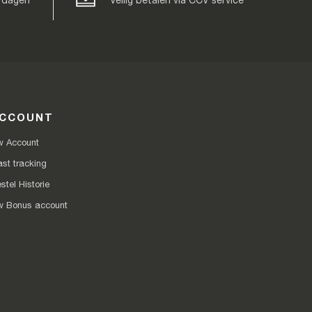
 dagen
Veilig betalen via CCV service
CCOUNT
 Account
st tracking
stel Historie
 Bonus account