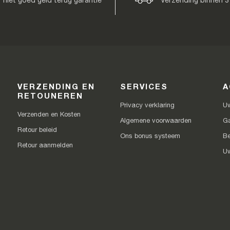
niet goed geld terug garantie
Verzending binnen 3
VERZENDING EN
SERVICES
A
RETOUNEREN
Privacy verklaring
Uw
Verzenden en Kosten
Algemene voorwaarden
Ga
Retour beleid
Ons bonus systeem
Be
Retour aanmelden
Uw