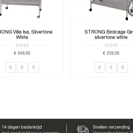
ONG Villa Isa, Silvertone
STRONG Birdcage Gin
White
silvertone white
€ 349,00
€ 239,00
14 dagen bedenktijd
Snellen verzending