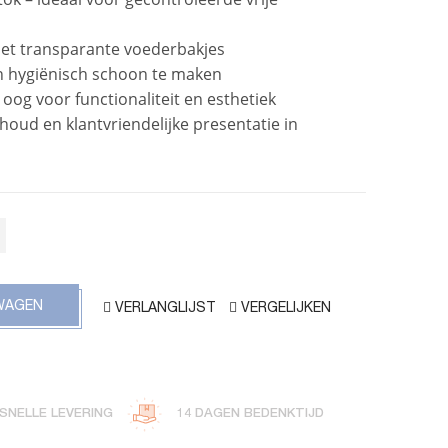
met transparante voederbakjes
 en hygiënisch schoon te maken
og voor functionaliteit en esthetiek
rhoud en klantvriendelijke presentatie in
WAGEN
VERLANGLIJST
VERGELIJKEN
SNELLE LEVERING
14 DAGEN BEDENKTIJD