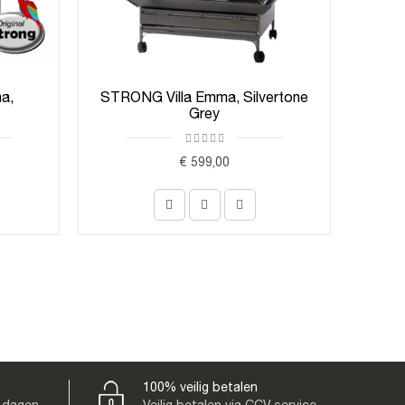
a,
STRONG Villa Emma, Silvertone
STRO
Grey
€ 599,00
100% veilig betalen