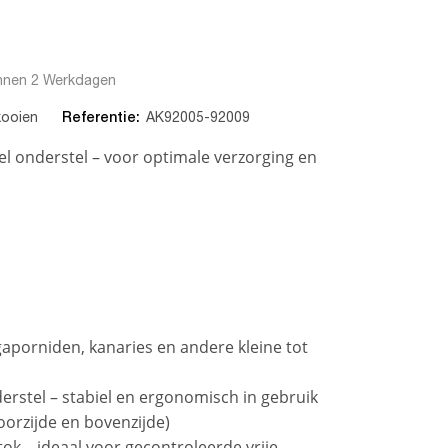
nnen 2 Werkdagen
Referentie:
kooien
AK92005-92009
l onderstel – voor optimale verzorging en
gaporniden, kanaries en andere kleine tot
derstel – stabiel en ergonomisch in gebruik
oorzijde en bovenzijde)
ok – ideaal voor gecontroleerde vrije